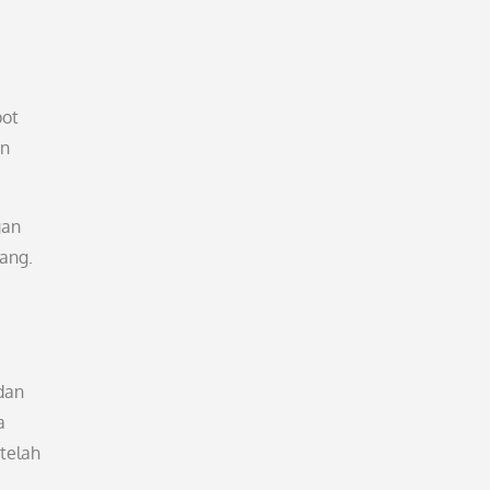
pot
an
gan
ang.
dan
a
telah