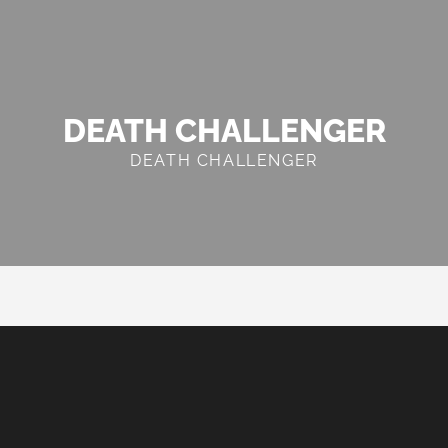
DEATH CHALLENGER
DEATH CHALLENGER