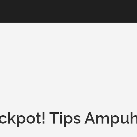
ckpot! Tips Ampu