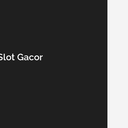
Slot Gacor