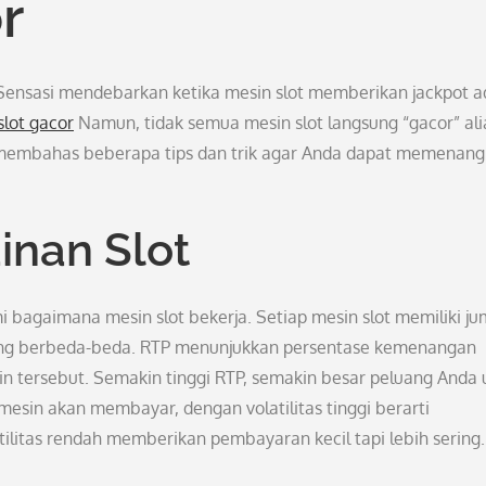
r
 Sensasi mendebarkan ketika mesin slot memberikan jackpot a
slot gacor
Namun, tidak semua mesin slot langsung “gacor” ali
 membahas beberapa tips dan trik agar Anda dapat memenan
nan Slot
bagaimana mesin slot bekerja. Setiap mesin slot memiliki ju
as yang berbeda-beda. RTP menunjukkan persentase kemenangan
in tersebut. Semakin tinggi RTP, semakin besar peluang Anda 
esin akan membayar, dengan volatilitas tinggi berarti
litas rendah memberikan pembayaran kecil tapi lebih sering.