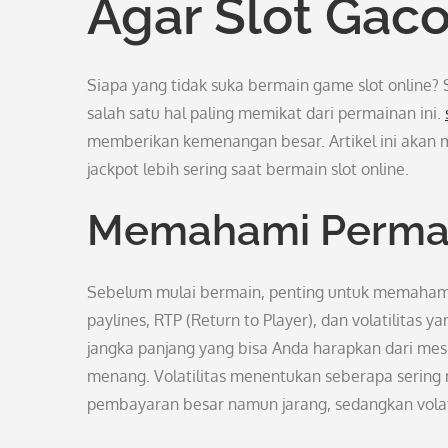
Agar Slot Gaco
Siapa yang tidak suka bermain game slot online?
salah satu hal paling memikat dari permainan ini.
memberikan kemenangan besar. Artikel ini akan
jackpot lebih sering saat bermain slot online.
Memahami Permai
Sebelum mulai bermain, penting untuk memahami 
paylines, RTP (Return to Player), dan volatilit
jangka panjang yang bisa Anda harapkan dari mes
menang. Volatilitas menentukan seberapa sering m
pembayaran besar namun jarang, sedangkan volati