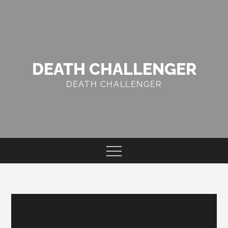
Skip
to
content
DEATH CHALLENGER
DEATH CHALLENGER