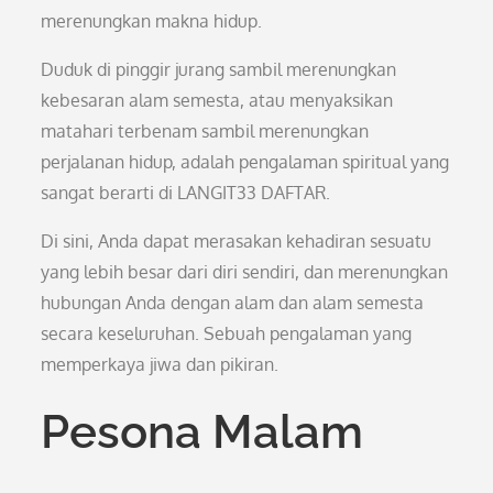
merenungkan makna hidup.
Duduk di pinggir jurang sambil merenungkan
kebesaran alam semesta, atau menyaksikan
matahari terbenam sambil merenungkan
perjalanan hidup, adalah pengalaman spiritual yang
sangat berarti di LANGIT33 DAFTAR.
Di sini, Anda dapat merasakan kehadiran sesuatu
yang lebih besar dari diri sendiri, dan merenungkan
hubungan Anda dengan alam dan alam semesta
secara keseluruhan. Sebuah pengalaman yang
memperkaya jiwa dan pikiran.
Pesona Malam