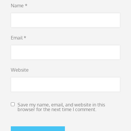
Name
*
Email
*
Website
Save my name, email, and website in this
browser for the next time I comment.