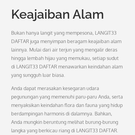
Keajaiban Alam
Bukan hanya langit yang mempesona, LANGIT33
DAFTAR juga menyimpan beragam keajaiban alam
lainnya. Mulai dari air terjun yang mengalir deras
hingga lembah hijau yang memukau, setiap sudut
di LANGIT33 DAFTAR menawarkan keindahan alam
yang sungguh luar biasa.
Anda dapat merasakan kesegaran udara
pegunungan yang memenuhi paru-paru Anda, serta
menyaksikan keindahan flora dan fauna yang hidup
berdampingan harmonis di dalamnya. Bahkan,
Anda mungkin beruntung melihat burung-burung
langka yang berkicau riang di LANGIT33 DAFTAR.