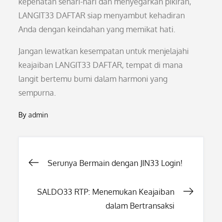
kepenatan sehari-hari dan menyegarkan pikiran,
LANGIT33 DAFTAR siap menyambut kehadiran
Anda dengan keindahan yang memikat hati.
Jangan lewatkan kesempatan untuk menjelajahi
keajaiban LANGIT33 DAFTAR, tempat di mana
langit bertemu bumi dalam harmoni yang
sempurna.
By
admin
Post
Serunya Bermain dengan JIN33 Login!
navigation
SALDO33 RTP: Menemukan Keajaiban
dalam Bertransaksi