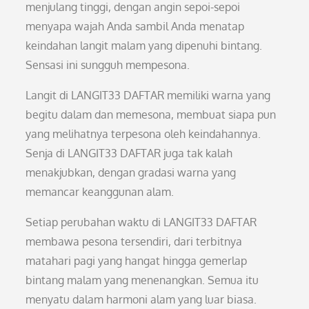
menjulang tinggi, dengan angin sepoi-sepoi
menyapa wajah Anda sambil Anda menatap
keindahan langit malam yang dipenuhi bintang.
Sensasi ini sungguh mempesona.
Langit di LANGIT33 DAFTAR memiliki warna yang
begitu dalam dan memesona, membuat siapa pun
yang melihatnya terpesona oleh keindahannya.
Senja di LANGIT33 DAFTAR juga tak kalah
menakjubkan, dengan gradasi warna yang
memancar keanggunan alam.
Setiap perubahan waktu di LANGIT33 DAFTAR
membawa pesona tersendiri, dari terbitnya
matahari pagi yang hangat hingga gemerlap
bintang malam yang menenangkan. Semua itu
menyatu dalam harmoni alam yang luar biasa.