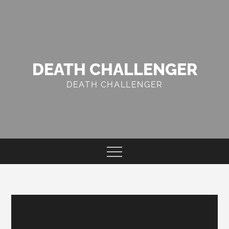
Skip
to
content
DEATH CHALLENGER
DEATH CHALLENGER