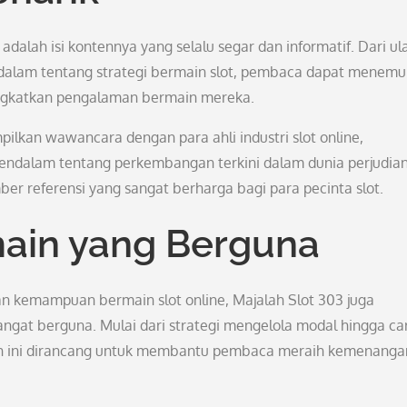
adalah isi kontennya yang selalu segar dan informatif. Dari ul
ndalam tentang strategi bermain slot, pembaca dapat menem
ngkatkan pengalaman bermain mereka.
mpilkan wawancara dengan para ahli industri slot online,
ndalam tentang perkembangan terkini dalam dunia perjudia
mber referensi yang sangat berharga bagi para pecinta slot.
main yang Berguna
n kemampuan bermain slot online, Majalah Slot 303 juga
angat berguna. Mulai dari strategi mengelola modal hingga ca
alah ini dirancang untuk membantu pembaca meraih kemenanga