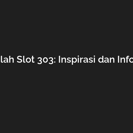
ah Slot 303: Inspirasi dan Inf