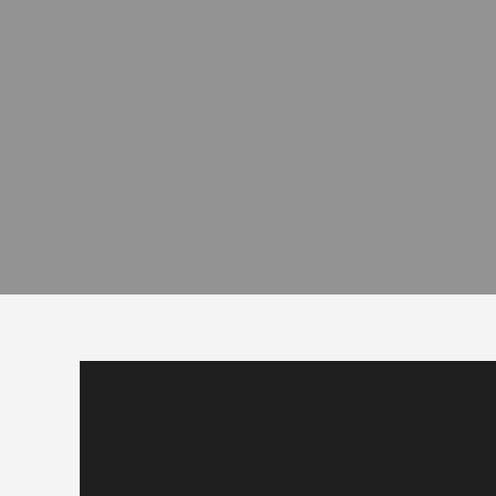
Skip
to
content