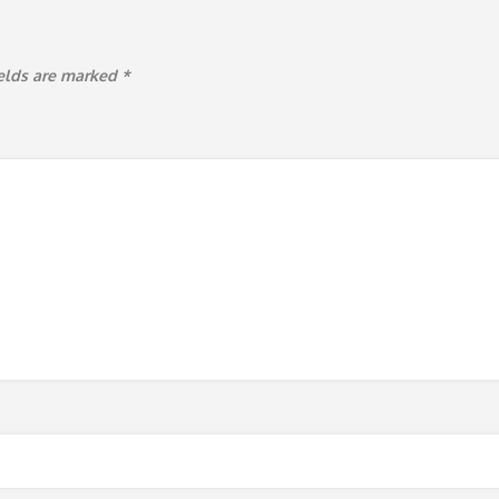
ields are marked
*