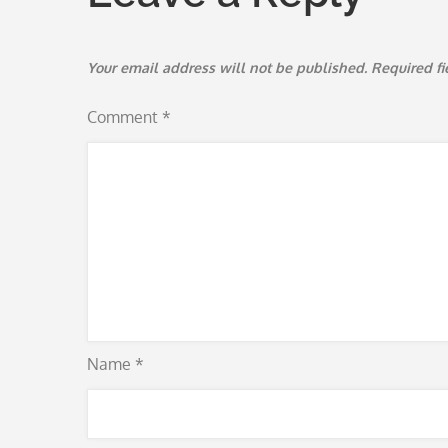
Your email address will not be published.
Required f
Comment
*
Name
*