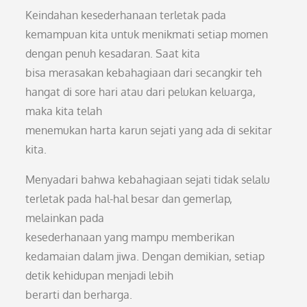
Keindahan kesederhanaan terletak pada
kemampuan kita untuk menikmati setiap momen
dengan penuh kesadaran. Saat kita
bisa merasakan kebahagiaan dari secangkir teh
hangat di sore hari atau dari pelukan keluarga,
maka kita telah
menemukan harta karun sejati yang ada di sekitar
kita.
Menyadari bahwa kebahagiaan sejati tidak selalu
terletak pada hal-hal besar dan gemerlap,
melainkan pada
kesederhanaan yang mampu memberikan
kedamaian dalam jiwa. Dengan demikian, setiap
detik kehidupan menjadi lebih
berarti dan berharga.