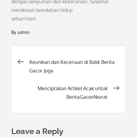
dengan senyuman dan keberanian. Selamat
menikmati keindahan hidup
sehari-hari!
By
admin
Post
Keunikan dan Keceriaan di Balik Berita
Gacor Juga
navigation
Menciptakan Artikel Acak untuk
BeritaGacorAkurat
Leave a Reply