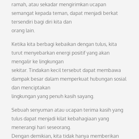
ramah, atau sekadar mengirimkan ucapan
semangat kepada teman, dapat menjadi berkat
tersendiri bagi diri kita dan
orang lain.
Ketika kita berbagi kebaikan dengan tulus, kita
turut menyebarkan energi positif yang akan
mengalir ke lingkungan
sekitar. Tindakan kecil tersebut dapat membawa
dampak besar dalam memperkuat hubungan sosial
dan menciptakan
lingkungan yang penuh kasih sayang.
Sebuah senyuman atau ucapan terima kasih yang
tulus dapat menjadi kilat kebahagiaan yang
menerangi hari seseorang.
Dengan demikian, kita tidak hanya memberikan