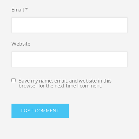
Email
*
Website
Save my name, email, and website in this
browser for the next time I comment.