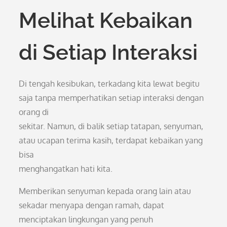
Melihat Kebaikan
di Setiap Interaksi
Di tengah kesibukan, terkadang kita lewat begitu
saja tanpa memperhatikan setiap interaksi dengan
orang di
sekitar. Namun, di balik setiap tatapan, senyuman,
atau ucapan terima kasih, terdapat kebaikan yang
bisa
menghangatkan hati kita.
Memberikan senyuman kepada orang lain atau
sekadar menyapa dengan ramah, dapat
menciptakan lingkungan yang penuh