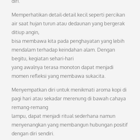
diri.
Memperhatikan detail-detail kecil seperti percikan
air saat hujan turun atau dedaunan yang bergerak
ditiup angin,
bisa membawa kita pada penghayatan yang lebih
mendalam terhadap keindahan alam. Dengan
begitu, kegiatan sehari-hari
yang awalnya terasa monoton dapat menjadi
momen refleksi yang membawa sukacita.
Menyempatkan diri untuk menikmati aroma kopi di
pagi hari atau sekadar merenung di bawah cahaya
remang-remang
lampu, dapat menjadi ritual sederhana namun
menyenangkan yang membangun hubungan positif
dengan diri sendiri.