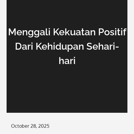
Menggali Kekuatan Positif
Dari Kehidupan Sehari-
hari
Posted
October 28, 2025