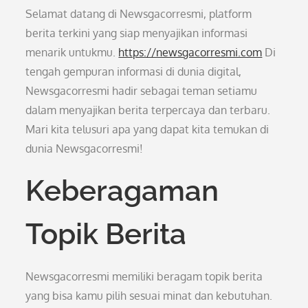
Selamat datang di Newsgacorresmi, platform
berita terkini yang siap menyajikan informasi
menarik untukmu.
https://newsgacorresmi.com
Di
tengah gempuran informasi di dunia digital,
Newsgacorresmi hadir sebagai teman setiamu
dalam menyajikan berita terpercaya dan terbaru.
Mari kita telusuri apa yang dapat kita temukan di
dunia Newsgacorresmi!
Keberagaman
Topik Berita
Newsgacorresmi memiliki beragam topik berita
yang bisa kamu pilih sesuai minat dan kebutuhan.