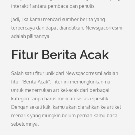
interaktif antara pembaca dan penulis.
Jadi, jika kamu mencari sumber berita yang
terpercaya dan dapat diandalkan, Newsgacorresmi
adalah pilihannya.
Fitur Berita Acak
Salah satu fitur unik dari Newsgacorresmi adalah
fitur “Berita Acak”. Fitur ini memungkinkanmu
untuk menemukan artikel-acak dari berbagai
kategori tanpa harus mencari secara spesifik.
Dengan sekali klik, kamu akan diarahkan ke artikel
menarik yang mungkin belum pernah kamu baca
sebelumnya.