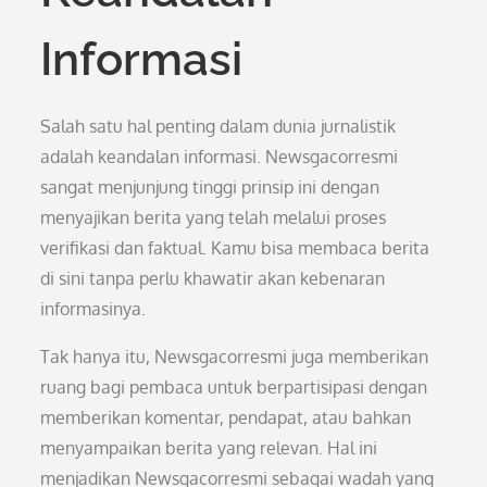
Informasi
Salah satu hal penting dalam dunia jurnalistik
adalah keandalan informasi. Newsgacorresmi
sangat menjunjung tinggi prinsip ini dengan
menyajikan berita yang telah melalui proses
verifikasi dan faktual. Kamu bisa membaca berita
di sini tanpa perlu khawatir akan kebenaran
informasinya.
Tak hanya itu, Newsgacorresmi juga memberikan
ruang bagi pembaca untuk berpartisipasi dengan
memberikan komentar, pendapat, atau bahkan
menyampaikan berita yang relevan. Hal ini
menjadikan Newsgacorresmi sebagai wadah yang