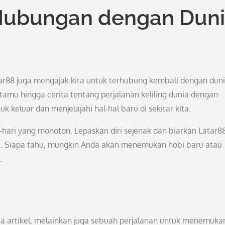
Hubungan dengan Dun
r88 juga mengajak kita untuk terhubung kembali dengan dun
tamu hingga cerita tentang perjalanan keliling dunia dengan
k keluar dan menjelajahi hal-hal baru di sekitar kita.
ri-hari yang monoton. Lepaskan diri sejenak dan biarkan Latar8
. Siapa tahu, mungkin Anda akan menemukan hobi baru atau
.
 artikel, melainkan juga sebuah perjalanan untuk menemuka