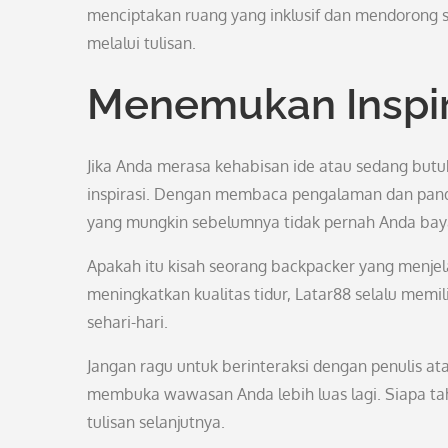
menciptakan ruang yang inklusif dan mendorong
melalui tulisan.
Menemukan Inspir
Jika Anda merasa kehabisan ide atau sedang but
inspirasi. Dengan membaca pengalaman dan panda
yang mungkin sebelumnya tidak pernah Anda bay
Apakah itu kisah seorang backpacker yang menjela
meningkatkan kualitas tidur, Latar88 selalu memi
sehari-hari.
Jangan ragu untuk berinteraksi dengan penulis at
membuka wawasan Anda lebih luas lagi. Siapa tah
tulisan selanjutnya.