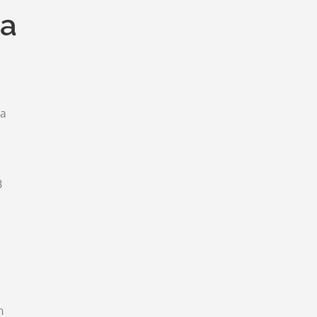
ia
ia
8
n