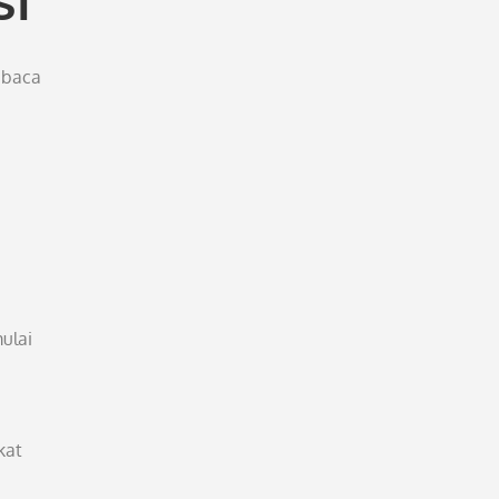
ibaca
ulai
kat