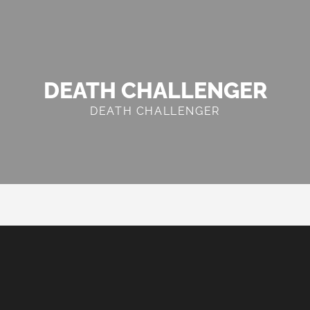
DEATH CHALLENGER
DEATH CHALLENGER