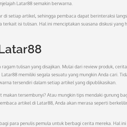
jelajah Latar88 semakin berwarna.
r di setiap artikel, sehingga pembaca dapat berinteraksi lang
rkait isi tulisan. Hal ini menciptakan suasana diskusi yang 
 Latar88
 ragam tulisan yang disajikan. Mulai dari review produk, cerita
if, Latar88 memiliki segala sesuatu yang mungkin Anda cari. Tid
na tersendiri dalam setiap artikel yang dipublikasikan.
 makan tersembunyi? Atau mungkin tips mendaki gunung bag
baca artikel di Latar88, Anda akan merasa seperti berkelili
agi para penulis pemula untuk berbagi cerita mereka. Hal ini