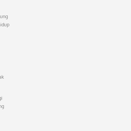
sung
hidup
ak
i
ng