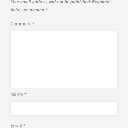
Your email address will not be published.
Required
fields are marked
*
Comment
*
Name
*
Email
*