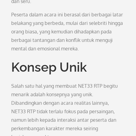
dan seru.
Peserta dalam acara ini berasal dari berbagai latar
belakang yang berbeda, mulai dari selebriti hingga
orang biasa, yang kemudian dihadapkan pada
berbagai tantangan dan konflik untuk menguji
mental dan emosional mereka.
Konsep Unik
Salah satu hal yang membuat NET33 RTP begitu
menarik adalah konsepnya yang unik.
Dibandingkan dengan acara realitas lainnya,
NET33 RTP tidak terlalu fokus pada persaingan,
namun lebih kepada interaksi antar peserta dan
perkembangan karakter mereka seiring