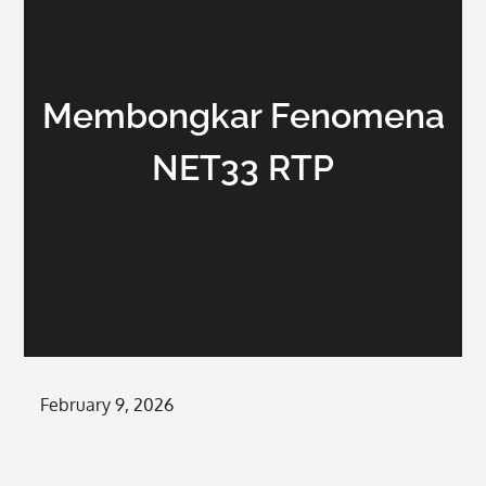
Membongkar Fenomena
NET33 RTP
Posted
February 9, 2026
on