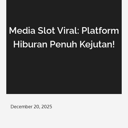
Media Slot Viral: Platform
Hiburan Penuh Kejutan!
Posted
December 20, 2025
on