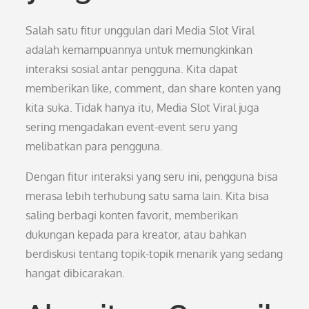
Salah satu fitur unggulan dari Media Slot Viral
adalah kemampuannya untuk memungkinkan
interaksi sosial antar pengguna. Kita dapat
memberikan like, comment, dan share konten yang
kita suka. Tidak hanya itu, Media Slot Viral juga
sering mengadakan event-event seru yang
melibatkan para pengguna.
Dengan fitur interaksi yang seru ini, pengguna bisa
merasa lebih terhubung satu sama lain. Kita bisa
saling berbagi konten favorit, memberikan
dukungan kepada para kreator, atau bahkan
berdiskusi tentang topik-topik menarik yang sedang
hangat dibicarakan.