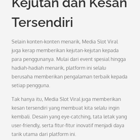
Kejutan dan Kesan
Tersendiri
Selain konten-konten menarik, Media Slot Viral
juga kerap memberikan kejutan-kejutan kepada
para penggunanya. Mulai dari event spesial hingga
hadiah-hadiah menarik, platform ini selalu
berusaha memberikan pengalaman terbaik kepada
setiap pengguna.
Tak hanya itu, Media Slot Viral juga memberikan
kesan tersendiri yang membuat kita selalu ingin
kembali. Desain yang eye-catching, tata letak yang
user-friendly, serta fitur-fitur inovatif menjadi daya
tarik utama dari platform ini.