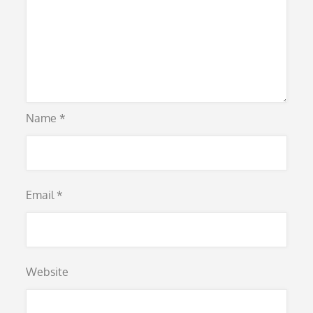
Name
*
Email
*
Website