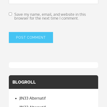
Save my name, email, and website in this
browser for the next time I comment.
BLOGROLL
JIN33 Alternatif