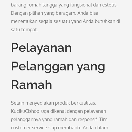
barang rumah tangga yang fungsional dan estetis.
Dengan pilihan yang beragam, Anda bisa
menemukan segala sesuatu yang Anda butuhkan di
satu tempat.
Pelayanan
Pelanggan yang
Ramah
Selain menyediakan produk berkualitas,
KucikuCishop juga dikenal dengan pelayanan
pelanggannya yang ramah dan responsif. Tim
customer service siap membantu Anda dalam