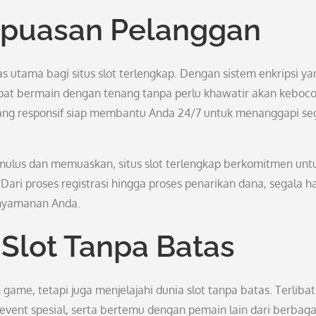
puasan Pelanggan
s utama bagi situs slot terlengkap. Dengan sistem enkripsi ya
apat bermain dengan tenang tanpa perlu khawatir akan keboc
n yang responsif siap membantu Anda 24/7 untuk menanggapi se
lus dan memuaskan, situs slot terlengkap berkomitmen unt
ri proses registrasi hingga proses penarikan dana, segala ha
enyamanan Anda.
 Slot Tanpa Batas
 game, tetapi juga menjelajahi dunia slot tanpa batas. Terlibat
-event spesial, serta bertemu dengan pemain lain dari berbaga