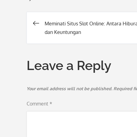
Meminati Situs Slot Online: Antara Hibur
Post
dan Keuntungan
navigation
Leave a Reply
Your email address will not be published.
Required f
Comment
*