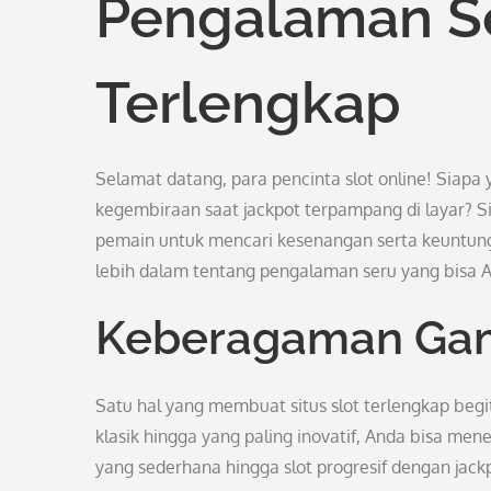
Pengalaman Ser
Terlengkap
Selamat datang, para pencinta slot online! Siap
kegembiraan saat jackpot terpampang di layar? Si
pemain untuk mencari kesenangan serta keuntung
lebih dalam tentang pengalaman seru yang bisa An
Keberagaman Gam
Satu hal yang membuat situs slot terlengkap be
klasik hingga yang paling inovatif, Anda bisa mene
yang sederhana hingga slot progresif dengan jac