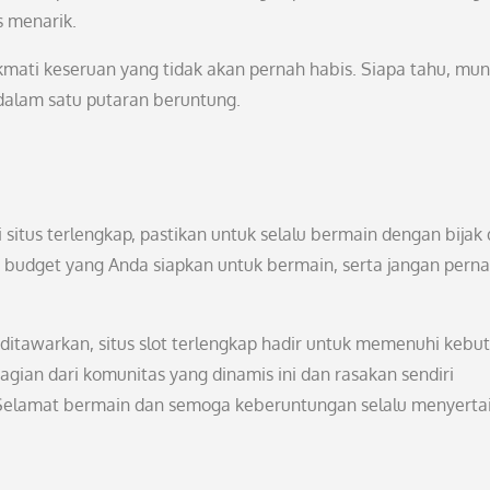
s menarik.
kmati keseruan yang tidak akan pernah habis. Siapa tahu, mun
dalam satu putaran beruntung.
situs terlengkap, pastikan untuk selalu bermain dengan bijak
budget yang Anda siapkan untuk bermain, serta jangan pern
itawarkan, situs slot terlengkap hadir untuk memenuhi kebu
agian dari komunitas yang dinamis ini dan rasakan sendiri
i. Selamat bermain dan semoga keberuntungan selalu menyerta