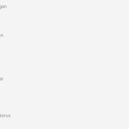
ngan
an
ai
terus