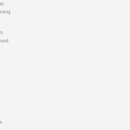
is
orang
ti
asil
a
a,