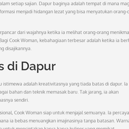
dalam setiap sajian. Dapur baginya adalah tempat di mana mag
formasi menjadi hidangan lezat yang bisa menyatukan orang-
rpancar dari wajahnya ketika ia melihat orang-orang menikma
Bagi Cook Woman, kebahagiaan terbesar adalah ketika ia berh
g disajikannya.
s di Dapur
stimewa adalah kreativitasnya yang tiada batas di dapur. Ia
gai bahan dan teknik memasak baru. Tak jarang, ia akan
asnya sendiri.
asional, Cook Woman siap untuk menjajal semuanya. Ia percay
mana ia bebas menuangkan imajinasinya tanpa batasan. Warn
kan untuk menciptakan karya-karya kuliner yang memikat.