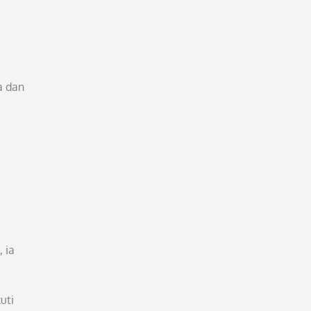
a dan
 ia
uti