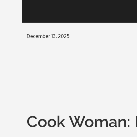
Posted
December 13, 2025
on
Cook Woman: