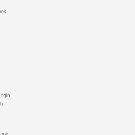
ook
ingin
ti
Cook